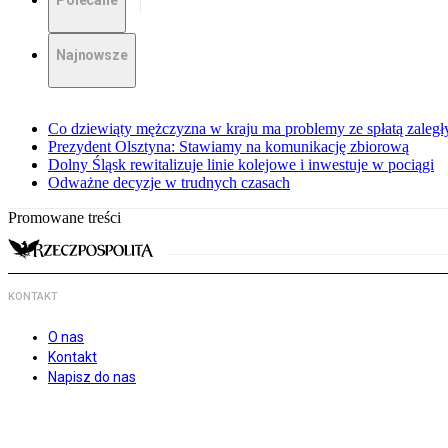
Polecane
Najnowsze
Co dziewiąty mężczyzna w kraju ma problemy ze spłatą zaleg
Prezydent Olsztyna: Stawiamy na komunikację zbiorową
Dolny Śląsk rewitalizuje linie kolejowe i inwestuje w pociągi
Odważne decyzje w trudnych czasach
Promowane treści
KONTAKT
O nas
Kontakt
Napisz do nas