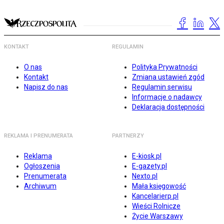
KONTAKT
REGULAMIN
O nas
Polityka Prywatności
Kontakt
Zmiana ustawień zgód
Napisz do nas
Regulamin serwisu
Informacje o nadawcy
Deklaracja dostępności
REKLAMA I PRENUMERATA
PARTNERZY
Reklama
E-kiosk.pl
Ogłoszenia
E-gazety.pl
Prenumerata
Nexto.pl
Archiwum
Mała księgowość
Kancelarierp.pl
Wieści Rolnicze
Życie Warszawy