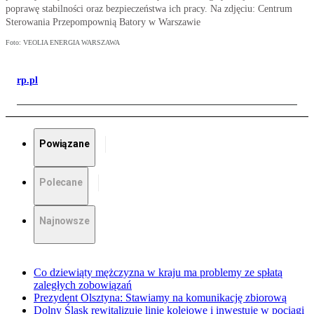
poprawę stabilności oraz bezpieczeństwa ich pracy. Na zdjęciu: Centrum
Sterowania Przepompownią Batory w Warszawie
Foto: VEOLIA ENERGIA WARSZAWA
rp.pl
Powiązane
Polecane
Najnowsze
Co dziewiąty mężczyzna w kraju ma problemy ze spłatą
zaległych zobowiązań
Prezydent Olsztyna: Stawiamy na komunikację zbiorową
Dolny Śląsk rewitalizuje linie kolejowe i inwestuje w pociągi