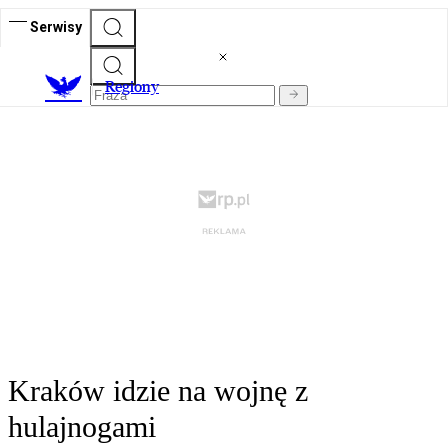
Serwisy
R
egiony
Kraków idzie na wojnę z
hulajnogami