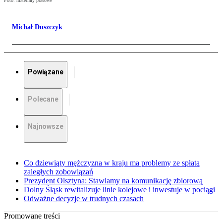
Foto: materiały prasowe
Michał Duszczyk
Powiązane
Polecane
Najnowsze
Co dziewiąty mężczyzna w kraju ma problemy ze spłatą
zaległych zobowiązań
Prezydent Olsztyna: Stawiamy na komunikację zbiorową
Dolny Śląsk rewitalizuje linie kolejowe i inwestuje w pociągi
Odważne decyzje w trudnych czasach
Promowane treści