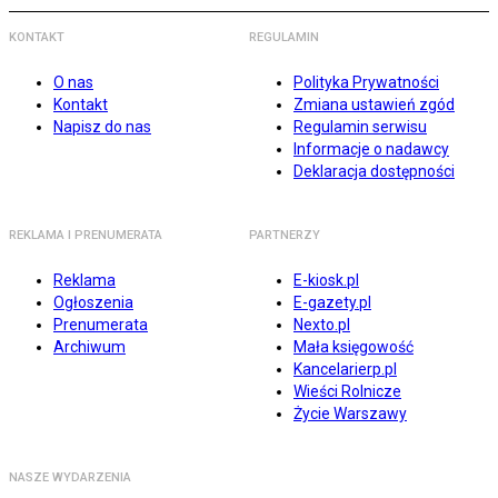
KONTAKT
REGULAMIN
O nas
Polityka Prywatności
Kontakt
Zmiana ustawień zgód
Napisz do nas
Regulamin serwisu
Informacje o nadawcy
Deklaracja dostępności
REKLAMA I PRENUMERATA
PARTNERZY
Reklama
E-kiosk.pl
Ogłoszenia
E-gazety.pl
Prenumerata
Nexto.pl
Archiwum
Mała księgowość
Kancelarierp.pl
Wieści Rolnicze
Życie Warszawy
NASZE WYDARZENIA