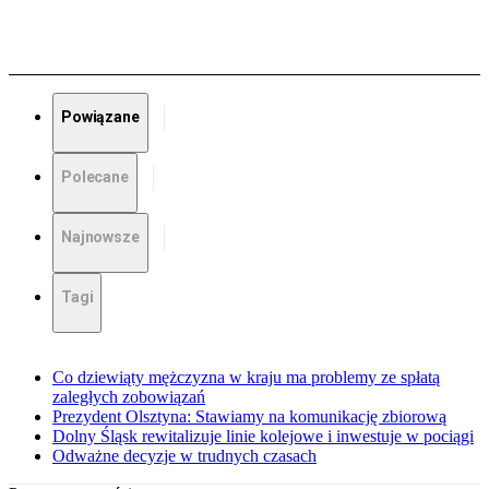
Powiązane
Polecane
Najnowsze
Tagi
Co dziewiąty mężczyzna w kraju ma problemy ze spłatą
zaległych zobowiązań
Prezydent Olsztyna: Stawiamy na komunikację zbiorową
Dolny Śląsk rewitalizuje linie kolejowe i inwestuje w pociągi
Odważne decyzje w trudnych czasach