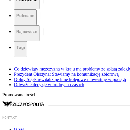
Polecane
Najnowsze
Tagi
Co dziewiąty mężczyzna w kraju ma problemy ze spłatą zaleg
Prezydent Olsztyna: Stawiamy na komunikację zbiorową
Dolny Śląsk rewitalizuje linie kolejowe i inwestuje w pociągi
Odważne decyzje w trudnych czasach
Promowane treści
KONTAKT
O nas