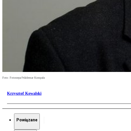
Foto: Fotorzepa/Waldemar Kompała
Krzysztof Kowalski
Powiązane