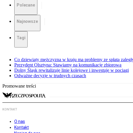
Polecane
Najnowsze
Tagi
Co dziewiąty mężczyzna w kraju ma problemy ze spłatą zaleg
Prezydent Olsztyna: Stawiamy na komunikację zbiorową
Dolny Śląsk rewitalizuje linie kolejowe i inwestuje w pociągi
Odważne decyzje w trudnych czasach
Promowane treści
KONTAKT
O nas
Kontakt