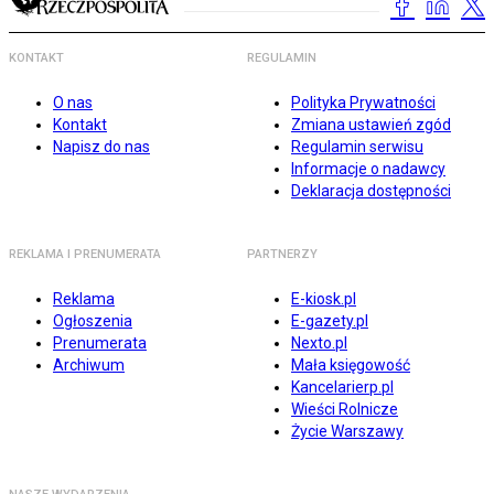
KONTAKT
REGULAMIN
O nas
Polityka Prywatności
Kontakt
Zmiana ustawień zgód
Napisz do nas
Regulamin serwisu
Informacje o nadawcy
Deklaracja dostępności
REKLAMA I PRENUMERATA
PARTNERZY
Reklama
E-kiosk.pl
Ogłoszenia
E-gazety.pl
Prenumerata
Nexto.pl
Archiwum
Mała księgowość
Kancelarierp.pl
Wieści Rolnicze
Życie Warszawy