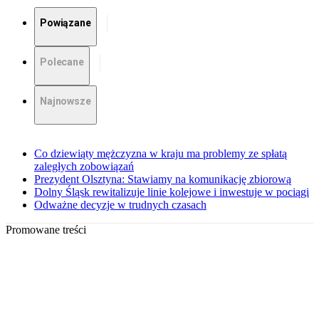
Powiązane
Polecane
Najnowsze
Co dziewiąty mężczyzna w kraju ma problemy ze spłatą
zaległych zobowiązań
Prezydent Olsztyna: Stawiamy na komunikację zbiorową
Dolny Śląsk rewitalizuje linie kolejowe i inwestuje w pociągi
Odważne decyzje w trudnych czasach
Promowane treści