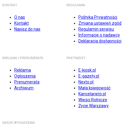
KONTAKT
REGULAMIN
O nas
Polityka Prywatności
Kontakt
Zmiana ustawień zgód
Napisz do nas
Regulamin serwisu
Informacje o nadawcy
Deklaracja dostępności
REKLAMA I PRENUMERATA
PARTNERZY
Reklama
E-kiosk.pl
Ogłoszenia
E-gazety.pl
Prenumerata
Nexto.pl
Archiwum
Mała księgowość
Kancelarierp.pl
Wieści Rolnicze
Życie Warszawy
NASZE WYDARZENIA