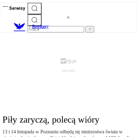
Serwisy
R
egiony
Piły zaryczą, polecą wióry
13 i 14 listopada w Poznaniu odbędą się mistrzostwa świata w