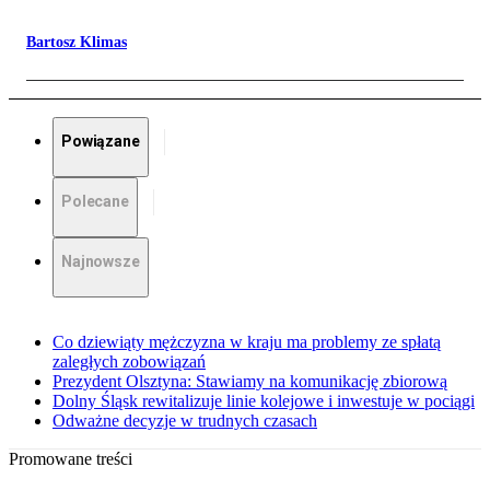
Bartosz Klimas
Powiązane
Polecane
Najnowsze
Co dziewiąty mężczyzna w kraju ma problemy ze spłatą
zaległych zobowiązań
Prezydent Olsztyna: Stawiamy na komunikację zbiorową
Dolny Śląsk rewitalizuje linie kolejowe i inwestuje w pociągi
Odważne decyzje w trudnych czasach
Promowane treści