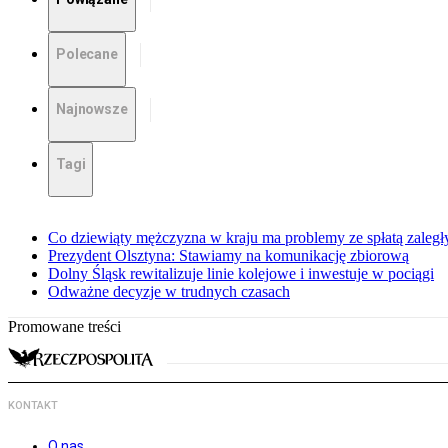
Polecane
Najnowsze
Tagi
Co dziewiąty mężczyzna w kraju ma problemy ze spłatą zaleg
Prezydent Olsztyna: Stawiamy na komunikację zbiorową
Dolny Śląsk rewitalizuje linie kolejowe i inwestuje w pociągi
Odważne decyzje w trudnych czasach
Promowane treści
KONTAKT
O nas