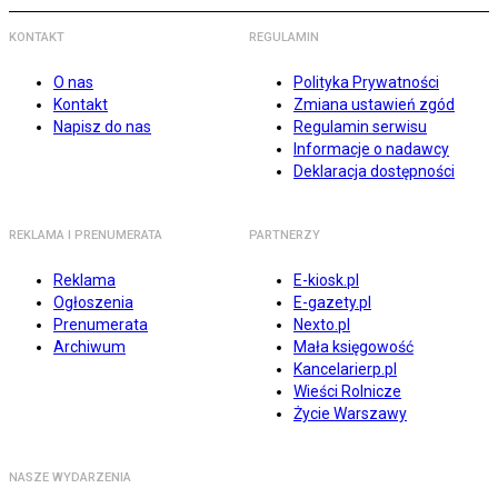
KONTAKT
REGULAMIN
O nas
Polityka Prywatności
Kontakt
Zmiana ustawień zgód
Napisz do nas
Regulamin serwisu
Informacje o nadawcy
Deklaracja dostępności
REKLAMA I PRENUMERATA
PARTNERZY
Reklama
E-kiosk.pl
Ogłoszenia
E-gazety.pl
Prenumerata
Nexto.pl
Archiwum
Mała księgowość
Kancelarierp.pl
Wieści Rolnicze
Życie Warszawy
NASZE WYDARZENIA