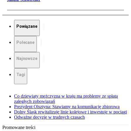
Powiązane
Polecane
Najnowsze
Tagi
Co dziewiąty mężczyzna w kraju ma problemy ze spłatą
zaległych zobowiązań
Prezydent Olsztyna: Stawiamy na komunikację zbiorową
Dolny Śląsk rewitalizuje linie kolejowe i inwestuje w pociągi
Odważne decyzje w trudnych czasach
Promowane treści