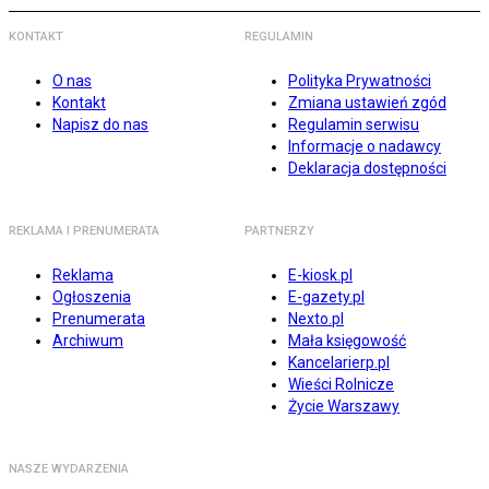
KONTAKT
REGULAMIN
O nas
Polityka Prywatności
Kontakt
Zmiana ustawień zgód
Napisz do nas
Regulamin serwisu
Informacje o nadawcy
Deklaracja dostępności
REKLAMA I PRENUMERATA
PARTNERZY
Reklama
E-kiosk.pl
Ogłoszenia
E-gazety.pl
Prenumerata
Nexto.pl
Archiwum
Mała księgowość
Kancelarierp.pl
Wieści Rolnicze
Życie Warszawy
NASZE WYDARZENIA