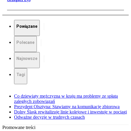
Powiązane
Polecane
Najnowsze
Tagi
Co dziewiąty mężczyzna w kraju ma problemy ze spłatą
zaległych zobowiązań
Prezydent Olsztyna: Stawiamy na komunikację zbiorową
Dolny Śląsk rewitalizuje linie kolejowe i inwestuje w pociągi
Odważne decyzje w trudnych czasach
Promowane treści