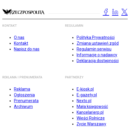
KONTAKT
REGULAMIN
O nas
Polityka Prywatności
Kontakt
Zmiana ustawień zgód
Napisz do nas
Regulamin serwisu
Informacje o nadawcy
Deklaracja dostępności
REKLAMA I PRENUMERATA
PARTNERZY
Reklama
E-kiosk.pl
Ogłoszenia
E-gazety.pl
Prenumerata
Nexto.pl
Archiwum
Mała księgowość
Kancelarierp.pl
Wieści Rolnicze
Życie Warszawy