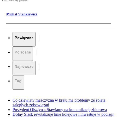
Foto: materiały prasowe
Michał Stankiewicz
Powiązane
Polecane
Najnowsze
Tagi
Co dziewiąty mężczyzna w kraju ma problemy ze spłatą
zaległych zobowiązań
Prezydent Olsztyna: Stawiamy na komunikację zbiorową
Dolny Śląsk rewitalizuje linie kolejowe i inwestuje w pociągi