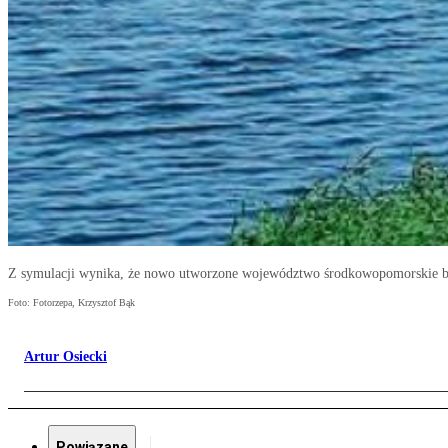
Z symulacji wynika, że nowo utworzone województwo środkowopomorskie by
Foto: Fotorzepa, Krzysztof Bąk
Artur Osiecki
Powiązane