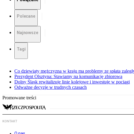
Polecane
Najnowsze
Tagi
Co dziewiąty mężczyzna w kraju ma problemy ze spłatą zaleg
Prezydent Olsztyna: Stawiamy na komunikację zbiorową
Dolny Śląsk rewitalizuje linie kolejowe i inwestuje w pociągi
Odważne decyzje w trudnych czasach
Promowane treści
KONTAKT
O nas