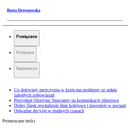
Beata Drewnowska
Powiązane
Polecane
Najnowsze
Co dziewiąty mężczyzna w kraju ma problemy ze spłatą
zaległych zobowiązań
Prezydent Olsztyna: Stawiamy na komunikację zbiorową
Dolny Śląsk rewitalizuje linie kolejowe i inwestuje w pociągi
Odważne decyzje w trudnych czasach
Promowane treści