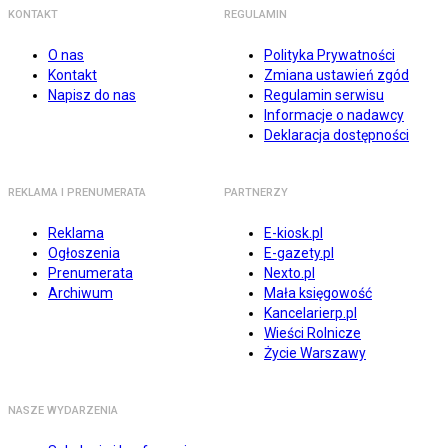
KONTAKT
REGULAMIN
O nas
Polityka Prywatności
Kontakt
Zmiana ustawień zgód
Napisz do nas
Regulamin serwisu
Informacje o nadawcy
Deklaracja dostępności
REKLAMA I PRENUMERATA
PARTNERZY
Reklama
E-kiosk.pl
Ogłoszenia
E-gazety.pl
Prenumerata
Nexto.pl
Archiwum
Mała księgowość
Kancelarierp.pl
Wieści Rolnicze
Życie Warszawy
NASZE WYDARZENIA