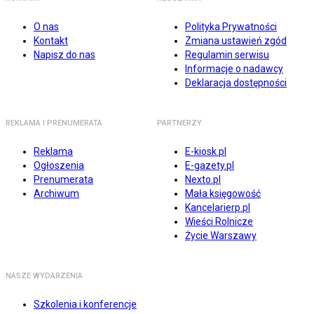
O nas
Polityka Prywatności
Kontakt
Zmiana ustawień zgód
Napisz do nas
Regulamin serwisu
Informacje o nadawcy
Deklaracja dostępności
REKLAMA I PRENUMERATA
PARTNERZY
Reklama
E-kiosk.pl
Ogłoszenia
E-gazety.pl
Prenumerata
Nexto.pl
Archiwum
Mała księgowość
Kancelarierp.pl
Wieści Rolnicze
Życie Warszawy
NASZE WYDARZENIA
Szkolenia i konferencje