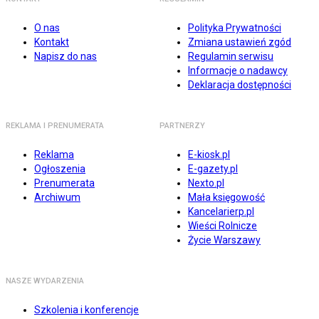
O nas
Polityka Prywatności
Kontakt
Zmiana ustawień zgód
Napisz do nas
Regulamin serwisu
Informacje o nadawcy
Deklaracja dostępności
REKLAMA I PRENUMERATA
PARTNERZY
Reklama
E-kiosk.pl
Ogłoszenia
E-gazety.pl
Prenumerata
Nexto.pl
Archiwum
Mała księgowość
Kancelarierp.pl
Wieści Rolnicze
Życie Warszawy
NASZE WYDARZENIA
Szkolenia i konferencje