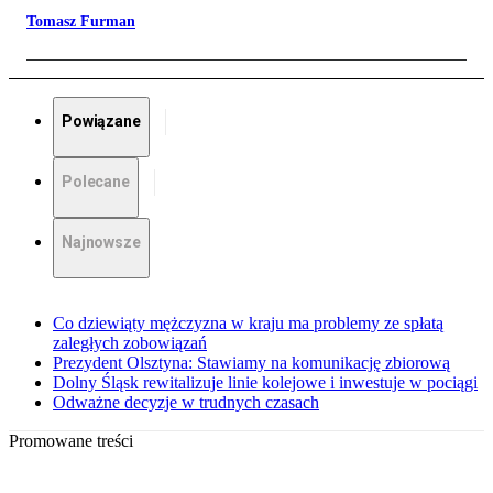
Tomasz Furman
Powiązane
Polecane
Najnowsze
Co dziewiąty mężczyzna w kraju ma problemy ze spłatą
zaległych zobowiązań
Prezydent Olsztyna: Stawiamy na komunikację zbiorową
Dolny Śląsk rewitalizuje linie kolejowe i inwestuje w pociągi
Odważne decyzje w trudnych czasach
Promowane treści