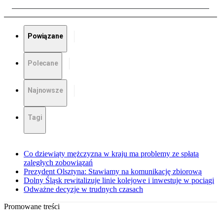
Powiązane
Polecane
Najnowsze
Tagi
Co dziewiąty mężczyzna w kraju ma problemy ze spłatą
zaległych zobowiązań
Prezydent Olsztyna: Stawiamy na komunikację zbiorową
Dolny Śląsk rewitalizuje linie kolejowe i inwestuje w pociągi
Odważne decyzje w trudnych czasach
Promowane treści