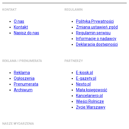
KONTAKT
REGULAMIN
O nas
Polityka Prywatności
Kontakt
Zmiana ustawień zgód
Napisz do nas
Regulamin serwisu
Informacje o nadawcy
Deklaracja dostępności
REKLAMA I PRENUMERATA
PARTNERZY
Reklama
E-kiosk.pl
Ogłoszenia
E-gazety.pl
Prenumerata
Nexto.pl
Archiwum
Mała księgowość
Kancelarierp.pl
Wieści Rolnicze
Życie Warszawy
NASZE WYDARZENIA