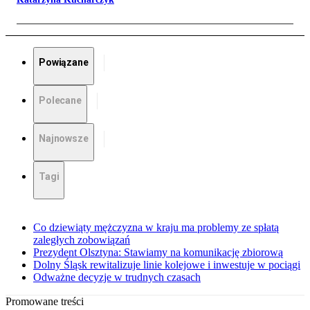
Powiązane
Polecane
Najnowsze
Tagi
Co dziewiąty mężczyzna w kraju ma problemy ze spłatą
zaległych zobowiązań
Prezydent Olsztyna: Stawiamy na komunikację zbiorową
Dolny Śląsk rewitalizuje linie kolejowe i inwestuje w pociągi
Odważne decyzje w trudnych czasach
Promowane treści