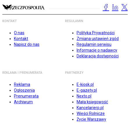
KONTAKT
REGULAMIN
O nas
Polityka Prywatności
Kontakt
Zmiana ustawień zgód
Napisz do nas
Regulamin serwisu
Informacje o nadawcy
Deklaracja dostępności
REKLAMA I PRENUMERATA
PARTNERZY
Reklama
E-kiosk.pl
Ogłoszenia
E-gazety.pl
Prenumerata
Nexto.pl
Archiwum
Mała księgowość
Kancelarierp.pl
Wieści Rolnicze
Życie Warszawy