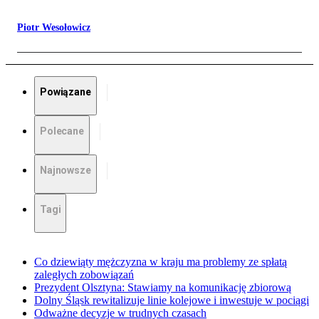
Piotr Wesołowicz
Powiązane
Polecane
Najnowsze
Tagi
Co dziewiąty mężczyzna w kraju ma problemy ze spłatą
zaległych zobowiązań
Prezydent Olsztyna: Stawiamy na komunikację zbiorową
Dolny Śląsk rewitalizuje linie kolejowe i inwestuje w pociągi
Odważne decyzje w trudnych czasach