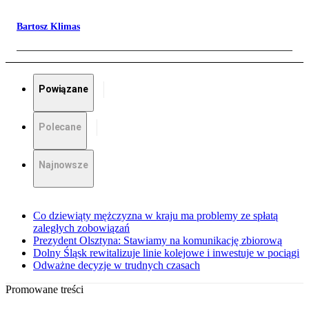
Bartosz Klimas
Powiązane
Polecane
Najnowsze
Co dziewiąty mężczyzna w kraju ma problemy ze spłatą
zaległych zobowiązań
Prezydent Olsztyna: Stawiamy na komunikację zbiorową
Dolny Śląsk rewitalizuje linie kolejowe i inwestuje w pociągi
Odważne decyzje w trudnych czasach
Promowane treści