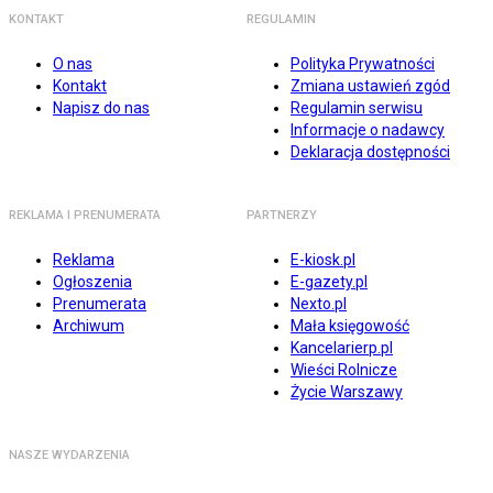
KONTAKT
REGULAMIN
O nas
Polityka Prywatności
Kontakt
Zmiana ustawień zgód
Napisz do nas
Regulamin serwisu
Informacje o nadawcy
Deklaracja dostępności
REKLAMA I PRENUMERATA
PARTNERZY
Reklama
E-kiosk.pl
Ogłoszenia
E-gazety.pl
Prenumerata
Nexto.pl
Archiwum
Mała księgowość
Kancelarierp.pl
Wieści Rolnicze
Życie Warszawy
NASZE WYDARZENIA