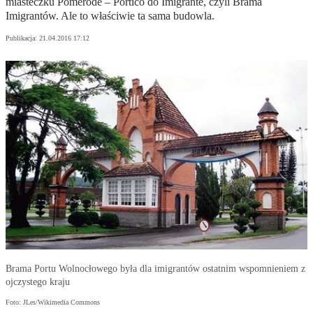
miasteczku Pomerode – Portico do Imigrante, czyli Brama
Imigrantów. Ale to właściwie ta sama budowla.
Publikacja:
21.04.2016 17:12
Brama Portu Wolnocłowego była dla imigrantów ostatnim wspomnieniem z
ojczystego kraju
Foto: JLes/Wikimedia Commons