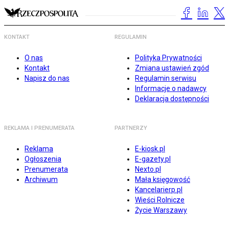
KONTAKT
REGULAMIN
O nas
Polityka Prywatności
Kontakt
Zmiana ustawień zgód
Napisz do nas
Regulamin serwisu
Informacje o nadawcy
Deklaracja dostępności
REKLAMA I PRENUMERATA
PARTNERZY
Reklama
E-kiosk.pl
Ogłoszenia
E-gazety.pl
Prenumerata
Nexto.pl
Archiwum
Mała księgowość
Kancelarierp.pl
Wieści Rolnicze
Życie Warszawy