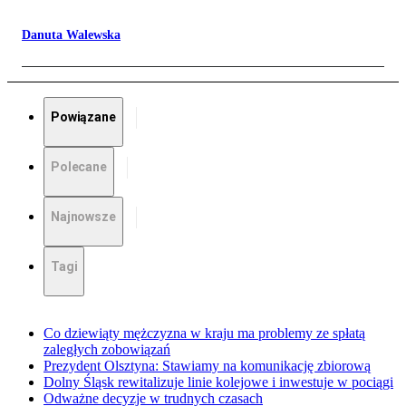
Danuta Walewska
Powiązane
Polecane
Najnowsze
Tagi
Co dziewiąty mężczyzna w kraju ma problemy ze spłatą
zaległych zobowiązań
Prezydent Olsztyna: Stawiamy na komunikację zbiorową
Dolny Śląsk rewitalizuje linie kolejowe i inwestuje w pociągi
Odważne decyzje w trudnych czasach