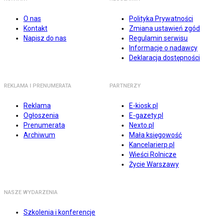
O nas
Polityka Prywatności
Kontakt
Zmiana ustawień zgód
Napisz do nas
Regulamin serwisu
Informacje o nadawcy
Deklaracja dostępności
REKLAMA I PRENUMERATA
PARTNERZY
Reklama
E-kiosk.pl
Ogłoszenia
E-gazety.pl
Prenumerata
Nexto.pl
Archiwum
Mała księgowość
Kancelarierp.pl
Wieści Rolnicze
Życie Warszawy
NASZE WYDARZENIA
Szkolenia i konferencje