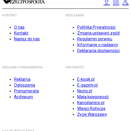
KONTAKT
REGULAMIN
O nas
Polityka Prywatności
Kontakt
Zmiana ustawień zgód
Napisz do nas
Regulamin serwisu
Informacje o nadawcy
Deklaracja dostępności
REKLAMA I PRENUMERATA
PARTNERZY
Reklama
E-kiosk.pl
Ogłoszenia
E-gazety.pl
Prenumerata
Nexto.pl
Archiwum
Mała księgowość
Kancelarierp.pl
Wieści Rolnicze
Życie Warszawy