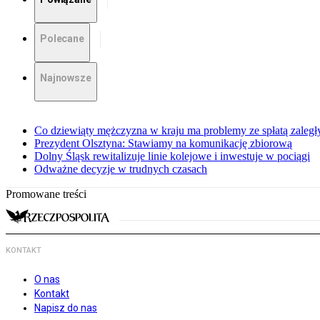
Polecane
Najnowsze
Co dziewiąty mężczyzna w kraju ma problemy ze spłatą zaleg
Prezydent Olsztyna: Stawiamy na komunikację zbiorową
Dolny Śląsk rewitalizuje linie kolejowe i inwestuje w pociągi
Odważne decyzje w trudnych czasach
Promowane treści
KONTAKT
O nas
Kontakt
Napisz do nas