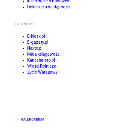
Informacje o nadawcy
Deklaracja dostępności
PARTNERZY
E-kiosk.pl
E-gazety.pl
Nexto.pl
Mała księgowość
Kancelarierp.pl
Wieści Rolnicze
Życie Warszawy
KALENDARIUM