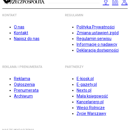
KONTAKT
REGULAMIN
O nas
Polityka Prywatności
Kontakt
Zmiana ustawień zgód
Napisz do nas
Regulamin serwisu
Informacje o nadawcy
Deklaracja dostępności
REKLAMA I PRENUMERATA
PARTNERZY
Reklama
E-kiosk.pl
Ogłoszenia
E-gazety.pl
Prenumerata
Nexto.pl
Archiwum
Mała księgowość
Kancelarierp.pl
Wieści Rolnicze
Życie Warszawy