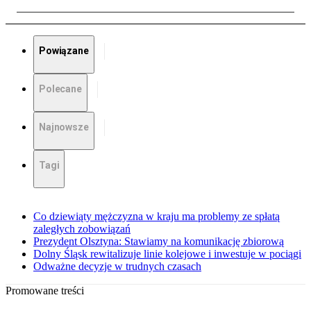
Powiązane
Polecane
Najnowsze
Tagi
Co dziewiąty mężczyzna w kraju ma problemy ze spłatą
zaległych zobowiązań
Prezydent Olsztyna: Stawiamy na komunikację zbiorową
Dolny Śląsk rewitalizuje linie kolejowe i inwestuje w pociągi
Odważne decyzje w trudnych czasach
Promowane treści