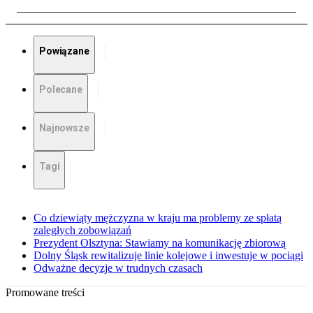
Powiązane
Polecane
Najnowsze
Tagi
Co dziewiąty mężczyzna w kraju ma problemy ze spłatą
zaległych zobowiązań
Prezydent Olsztyna: Stawiamy na komunikację zbiorową
Dolny Śląsk rewitalizuje linie kolejowe i inwestuje w pociągi
Odważne decyzje w trudnych czasach
Promowane treści