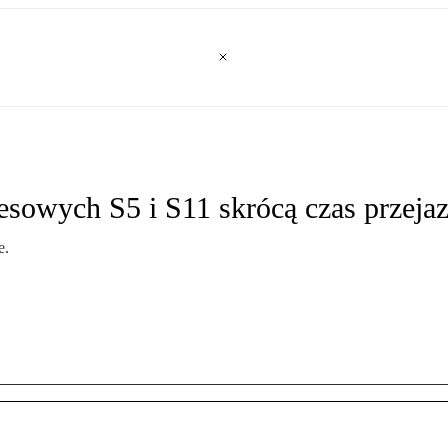
esowych S5 i S11 skrócą czas przeja
e.