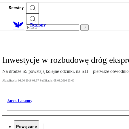
Serwisy
R
egiony
Inwestycje w rozbudowę dróg ekspr
Na drodze S5 powstają kolejne odcinki, na S11 – pierwsze obwodnic
Aktualizacja:
06.06.2016 08:37
Publikacja:
05.06.2016 23:00
Jacek Łakomy
Powiązane