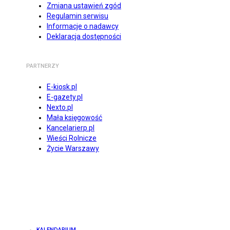
Zmiana ustawień zgód
Regulamin serwisu
Informacje o nadawcy
Deklaracja dostępności
PARTNERZY
E-kiosk.pl
E-gazety.pl
Nexto.pl
Mała księgowość
Kancelarierp.pl
Wieści Rolnicze
Życie Warszawy
KALENDARIUM