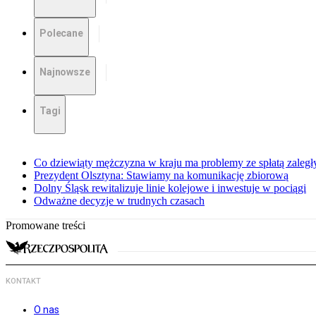
Polecane
Najnowsze
Tagi
Co dziewiąty mężczyzna w kraju ma problemy ze spłatą zaleg
Prezydent Olsztyna: Stawiamy na komunikację zbiorową
Dolny Śląsk rewitalizuje linie kolejowe i inwestuje w pociągi
Odważne decyzje w trudnych czasach
Promowane treści
KONTAKT
O nas