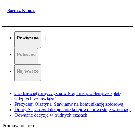
Bartosz Klimas
Powiązane
Polecane
Najnowsze
Co dziewiąty mężczyzna w kraju ma problemy ze spłatą
zaległych zobowiązań
Prezydent Olsztyna: Stawiamy na komunikację zbiorową
Dolny Śląsk rewitalizuje linie kolejowe i inwestuje w pociągi
Odważne decyzje w trudnych czasach
Promowane treści