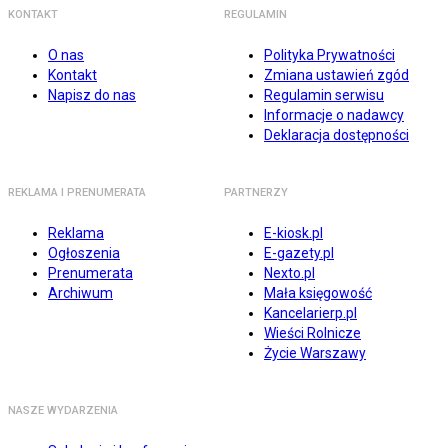
KONTAKT
REGULAMIN
O nas
Polityka Prywatności
Kontakt
Zmiana ustawień zgód
Napisz do nas
Regulamin serwisu
Informacje o nadawcy
Deklaracja dostępności
REKLAMA I PRENUMERATA
PARTNERZY
Reklama
E-kiosk.pl
Ogłoszenia
E-gazety.pl
Prenumerata
Nexto.pl
Archiwum
Mała księgowość
Kancelarierp.pl
Wieści Rolnicze
Życie Warszawy
NASZE WYDARZENIA