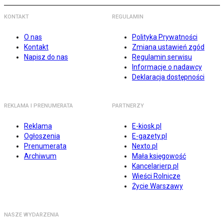
KONTAKT
REGULAMIN
O nas
Polityka Prywatności
Kontakt
Zmiana ustawień zgód
Napisz do nas
Regulamin serwisu
Informacje o nadawcy
Deklaracja dostępności
REKLAMA I PRENUMERATA
PARTNERZY
Reklama
E-kiosk.pl
Ogłoszenia
E-gazety.pl
Prenumerata
Nexto.pl
Archiwum
Mała księgowość
Kancelarierp.pl
Wieści Rolnicze
Życie Warszawy
NASZE WYDARZENIA