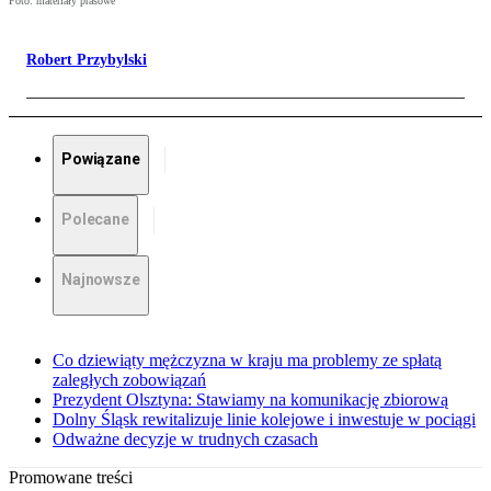
Foto: materiały prasowe
Robert Przybylski
Powiązane
Polecane
Najnowsze
Co dziewiąty mężczyzna w kraju ma problemy ze spłatą
zaległych zobowiązań
Prezydent Olsztyna: Stawiamy na komunikację zbiorową
Dolny Śląsk rewitalizuje linie kolejowe i inwestuje w pociągi
Odważne decyzje w trudnych czasach
Promowane treści