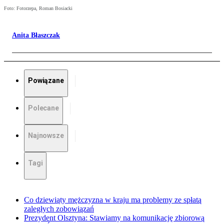
Foto: Fotorzepa, Roman Bosiacki
Anita Błaszczak
Powiązane
Polecane
Najnowsze
Tagi
Co dziewiąty mężczyzna w kraju ma problemy ze spłatą
zaległych zobowiązań
Prezydent Olsztyna: Stawiamy na komunikację zbiorową