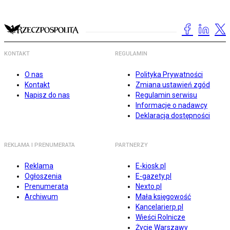
KONTAKT
REGULAMIN
O nas
Polityka Prywatności
Kontakt
Zmiana ustawień zgód
Napisz do nas
Regulamin serwisu
Informacje o nadawcy
Deklaracja dostępności
REKLAMA I PRENUMERATA
PARTNERZY
Reklama
E-kiosk.pl
Ogłoszenia
E-gazety.pl
Prenumerata
Nexto.pl
Archiwum
Mała księgowość
Kancelarierp.pl
Wieści Rolnicze
Życie Warszawy