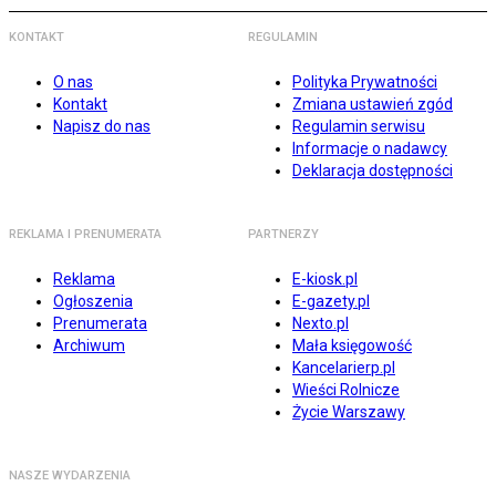
KONTAKT
REGULAMIN
O nas
Polityka Prywatności
Kontakt
Zmiana ustawień zgód
Napisz do nas
Regulamin serwisu
Informacje o nadawcy
Deklaracja dostępności
REKLAMA I PRENUMERATA
PARTNERZY
Reklama
E-kiosk.pl
Ogłoszenia
E-gazety.pl
Prenumerata
Nexto.pl
Archiwum
Mała księgowość
Kancelarierp.pl
Wieści Rolnicze
Życie Warszawy
NASZE WYDARZENIA