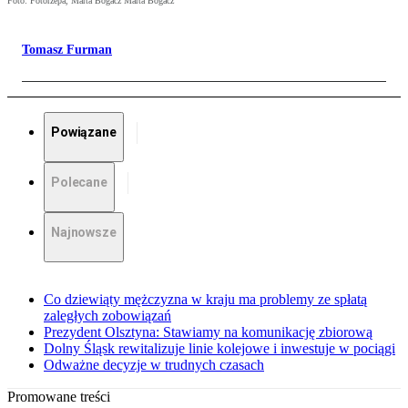
Foto: Fotorzepa, Marta Bogacz Marta Bogacz
Tomasz Furman
Powiązane
Polecane
Najnowsze
Co dziewiąty mężczyzna w kraju ma problemy ze spłatą
zaległych zobowiązań
Prezydent Olsztyna: Stawiamy na komunikację zbiorową
Dolny Śląsk rewitalizuje linie kolejowe i inwestuje w pociągi
Odważne decyzje w trudnych czasach
Promowane treści