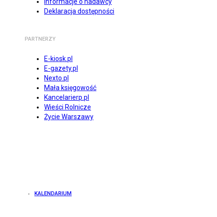
Informacje o nadawcy
Deklaracja dostępności
PARTNERZY
E-kiosk.pl
E-gazety.pl
Nexto.pl
Mała księgowość
Kancelarierp.pl
Wieści Rolnicze
Życie Warszawy
KALENDARIUM