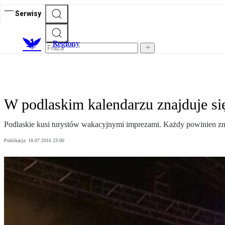
Serwisy
R
egiony
W podlaskim kalendarzu znajduje si
Podlaskie kusi turystów wakacyjnymi imprezami. Każdy powinien znal
Publikacja:
18.07.2016 23:00