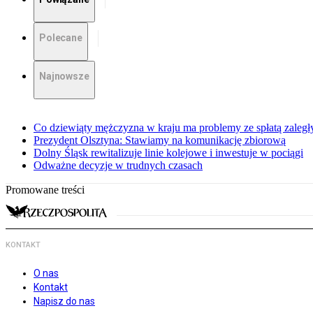
Polecane
Najnowsze
Co dziewiąty mężczyzna w kraju ma problemy ze spłatą zaleg
Prezydent Olsztyna: Stawiamy na komunikację zbiorową
Dolny Śląsk rewitalizuje linie kolejowe i inwestuje w pociągi
Odważne decyzje w trudnych czasach
Promowane treści
KONTAKT
O nas
Kontakt
Napisz do nas