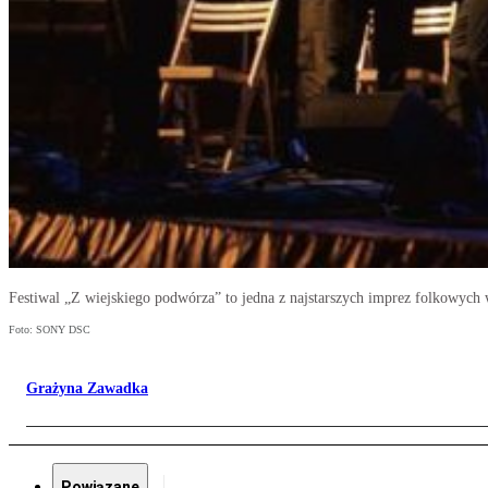
Festiwal „Z wiejskiego podwórza” to jedna z najstarszych imprez folkowych 
Foto: SONY DSC
Grażyna Zawadka
Powiązane