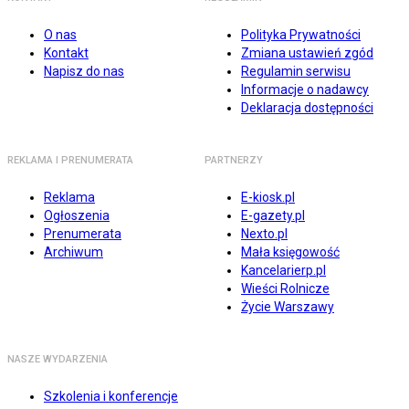
O nas
Polityka Prywatności
Kontakt
Zmiana ustawień zgód
Napisz do nas
Regulamin serwisu
Informacje o nadawcy
Deklaracja dostępności
REKLAMA I PRENUMERATA
PARTNERZY
Reklama
E-kiosk.pl
Ogłoszenia
E-gazety.pl
Prenumerata
Nexto.pl
Archiwum
Mała księgowość
Kancelarierp.pl
Wieści Rolnicze
Życie Warszawy
NASZE WYDARZENIA
Szkolenia i konferencje