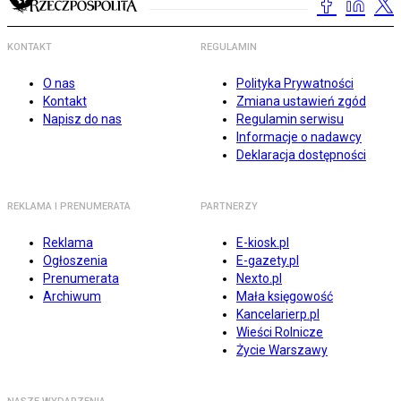
KONTAKT
REGULAMIN
O nas
Polityka Prywatności
Kontakt
Zmiana ustawień zgód
Napisz do nas
Regulamin serwisu
Informacje o nadawcy
Deklaracja dostępności
REKLAMA I PRENUMERATA
PARTNERZY
Reklama
E-kiosk.pl
Ogłoszenia
E-gazety.pl
Prenumerata
Nexto.pl
Archiwum
Mała księgowość
Kancelarierp.pl
Wieści Rolnicze
Życie Warszawy