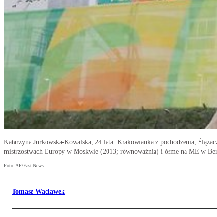
Katarzyna Jurkowska-Kowalska, 24 lata. Krakowianka z pochodzenia, Ślązacz
mistrzostwach Europy w Moskwie (2013; równoważnia) i ósme na ME w Bern
Foto: AP/East News
Tomasz Wacławek