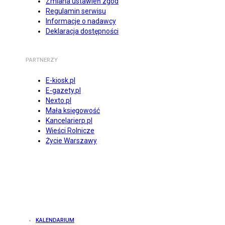
Zmiana ustawień zgód
Regulamin serwisu
Informacje o nadawcy
Deklaracja dostępności
PARTNERZY
E-kiosk.pl
E-gazety.pl
Nexto.pl
Mała księgowość
Kancelarierp.pl
Wieści Rolnicze
Życie Warszawy
KALENDARIUM