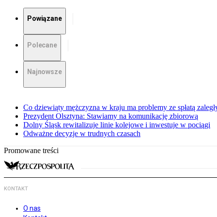
Powiązane
Polecane
Najnowsze
Co dziewiąty mężczyzna w kraju ma problemy ze spłatą zaleg
Prezydent Olsztyna: Stawiamy na komunikację zbiorową
Dolny Śląsk rewitalizuje linie kolejowe i inwestuje w pociągi
Odważne decyzje w trudnych czasach
Promowane treści
KONTAKT
O nas