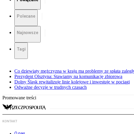
Polecane
Najnowsze
Tagi
Co dziewiąty mężczyzna w kraju ma problemy ze spłatą zaleg
Prezydent Olsztyna: Stawiamy na komunikację zbiorową
Dolny Śląsk rewitalizuje linie kolejowe i inwestuje w pociągi
Odważne decyzje w trudnych czasach
Promowane treści
KONTAKT
O nas