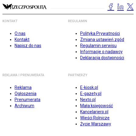
KONTAKT
REGULAMIN
O nas
Polityka Prywatności
Kontakt
Zmiana ustawień zgód
Napisz do nas
Regulamin serwisu
Informacje o nadawcy
Deklaracja dostępności
REKLAMA I PRENUMERATA
PARTNERZY
Reklama
E-kiosk.pl
Ogłoszenia
E-gazety.pl
Prenumerata
Nexto.pl
Archiwum
Mała księgowość
Kancelarierp.pl
Wieści Rolnicze
Życie Warszawy