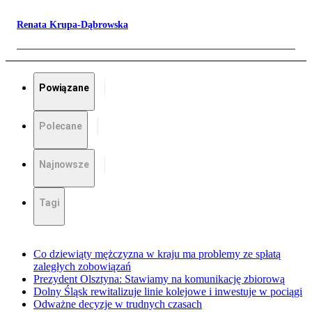
Renata Krupa-Dąbrowska
Powiązane
Polecane
Najnowsze
Tagi
Co dziewiąty mężczyzna w kraju ma problemy ze spłatą
zaległych zobowiązań
Prezydent Olsztyna: Stawiamy na komunikację zbiorową
Dolny Śląsk rewitalizuje linie kolejowe i inwestuje w pociągi
Odważne decyzje w trudnych czasach