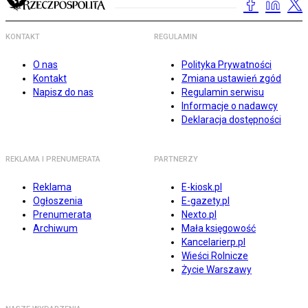
KONTAKT
REGULAMIN
O nas
Polityka Prywatności
Kontakt
Zmiana ustawień zgód
Napisz do nas
Regulamin serwisu
Informacje o nadawcy
Deklaracja dostępności
REKLAMA I PRENUMERATA
PARTNERZY
Reklama
E-kiosk.pl
Ogłoszenia
E-gazety.pl
Prenumerata
Nexto.pl
Archiwum
Mała księgowość
Kancelarierp.pl
Wieści Rolnicze
Życie Warszawy