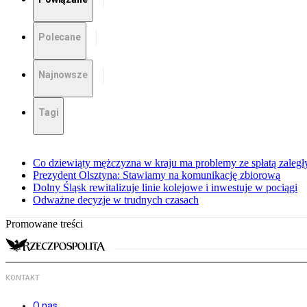
Polecane
Najnowsze
Tagi
Co dziewiąty mężczyzna w kraju ma problemy ze spłatą zaleg
Prezydent Olsztyna: Stawiamy na komunikację zbiorową
Dolny Śląsk rewitalizuje linie kolejowe i inwestuje w pociągi
Odważne decyzje w trudnych czasach
Promowane treści
KONTAKT
O nas