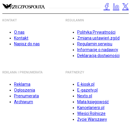
KONTAKT
REGULAMIN
O nas
Polityka Prywatności
Kontakt
Zmiana ustawień zgód
Napisz do nas
Regulamin serwisu
Informacje o nadawcy
Deklaracja dostępności
REKLAMA I PRENUMERATA
PARTNERZY
Reklama
E-kiosk.pl
Ogłoszenia
E-gazety.pl
Prenumerata
Nexto.pl
Archiwum
Mała księgowość
Kancelarierp.pl
Wieści Rolnicze
Życie Warszawy