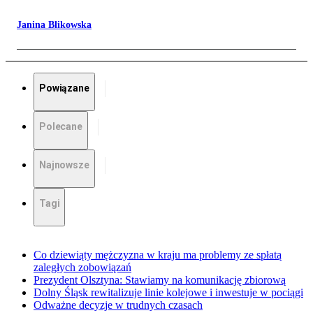
Janina Blikowska
Powiązane
Polecane
Najnowsze
Tagi
Co dziewiąty mężczyzna w kraju ma problemy ze spłatą
zaległych zobowiązań
Prezydent Olsztyna: Stawiamy na komunikację zbiorową
Dolny Śląsk rewitalizuje linie kolejowe i inwestuje w pociągi
Odważne decyzje w trudnych czasach