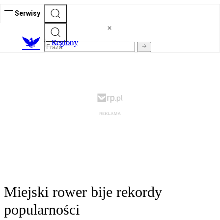
Serwisy
R
egiony
Miejski rower bije rekordy
popularności