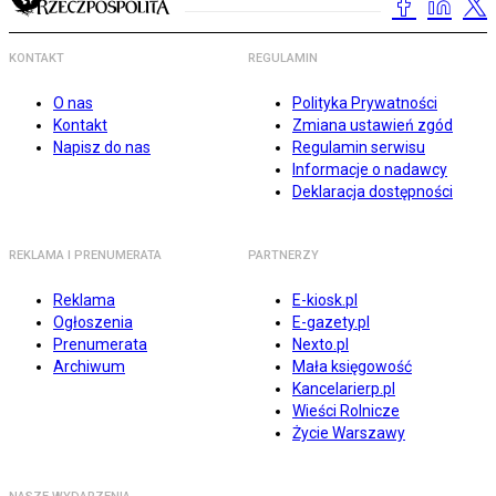
KONTAKT
REGULAMIN
O nas
Polityka Prywatności
Kontakt
Zmiana ustawień zgód
Napisz do nas
Regulamin serwisu
Informacje o nadawcy
Deklaracja dostępności
REKLAMA I PRENUMERATA
PARTNERZY
Reklama
E-kiosk.pl
Ogłoszenia
E-gazety.pl
Prenumerata
Nexto.pl
Archiwum
Mała księgowość
Kancelarierp.pl
Wieści Rolnicze
Życie Warszawy