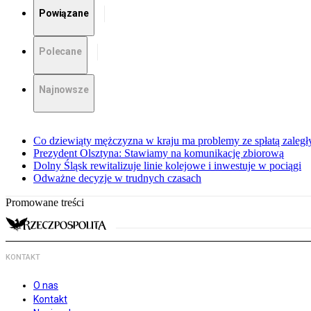
Powiązane
Polecane
Najnowsze
Co dziewiąty mężczyzna w kraju ma problemy ze spłatą zaleg
Prezydent Olsztyna: Stawiamy na komunikację zbiorową
Dolny Śląsk rewitalizuje linie kolejowe i inwestuje w pociągi
Odważne decyzje w trudnych czasach
Promowane treści
KONTAKT
O nas
Kontakt