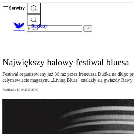
Serwisy
R
egiony
Największy halowy festiwal bluesa
Festiwal organizowany już 36 raz przez Ireneusza Dudka na długo p
całym świecie magazynu „Living Blues" znalazły się gwiazdy Rawy
Publikacja:
13.09.2016 23:00