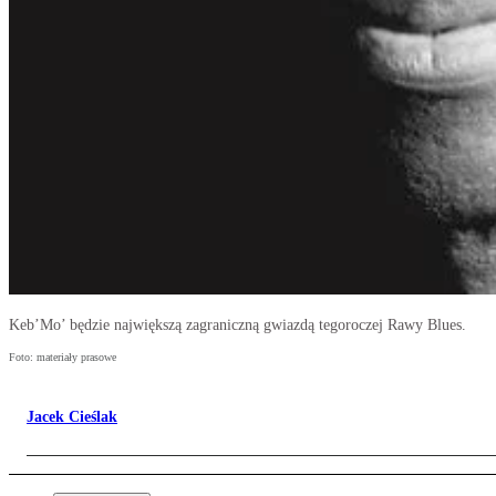
Keb’Mo’ będzie największą zagraniczną gwiazdą tegoroczej Rawy Blues.
Foto: materiały prasowe
Jacek Cieślak