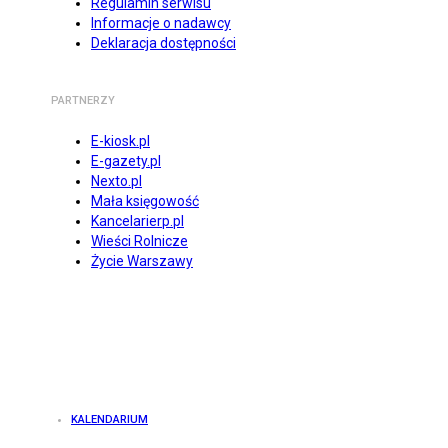
Regulamin serwisu
Informacje o nadawcy
Deklaracja dostępności
PARTNERZY
E-kiosk.pl
E-gazety.pl
Nexto.pl
Mała księgowość
Kancelarierp.pl
Wieści Rolnicze
Życie Warszawy
KALENDARIUM