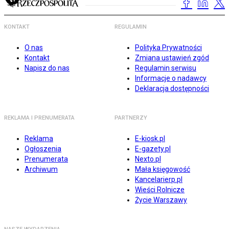
KONTAKT
REGULAMIN
O nas
Polityka Prywatności
Kontakt
Zmiana ustawień zgód
Napisz do nas
Regulamin serwisu
Informacje o nadawcy
Deklaracja dostępności
REKLAMA I PRENUMERATA
PARTNERZY
Reklama
E-kiosk.pl
Ogłoszenia
E-gazety.pl
Prenumerata
Nexto.pl
Archiwum
Mała księgowość
Kancelarierp.pl
Wieści Rolnicze
Życie Warszawy