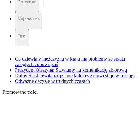
Polecane
Najnowsze
Tagi
Co dziewiąty mężczyzna w kraju ma problemy ze spłatą
zaległych zobowiązań
Prezydent Olsztyna: Stawiamy na komunikację zbiorową
Dolny Śląsk rewitalizuje linie kolejowe i inwestuje w pociągi
Odważne decyzje w trudnych czasach
Promowane treści