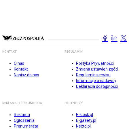
KONTAKT
REGULAMIN
O nas
Polityka Prywatności
Kontakt
Zmiana ustawień zgód
Napisz do nas
Regulamin serwisu
Informacje o nadawcy
Deklaracja dostępności
REKLAMA I PRENUMERATA
PARTNERZY
Reklama
E-kiosk.pl
Ogłoszenia
E-gazety.pl
Prenumerata
Nexto.pl