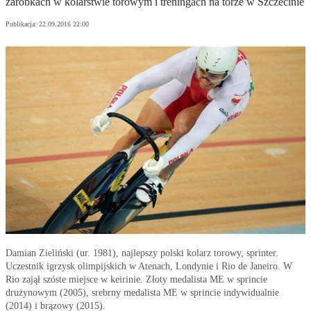
zarobkach w kolarstwie torowym i treningach na torze w Szczecinie
Publikacja:
22.09.2016 22:00
Damian Zieliński (ur. 1981), najlepszy polski kolarz torowy, sprinter.
Uczestnik igrzysk olimpijskich w Atenach, Londynie i Rio de Janeiro. W
Rio zajął szóste miejsce w keirinie. Złoty medalista ME w sprincie
drużynowym (2005), srebrny medalista ME w sprincie indywidualnie
(2014) i brązowy (2015).