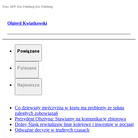
Foto: AFP, Eric Feferberg Eric Feferberg
Olgierd Kwiatkowski
Powiązane
Polecane
Najnowsze
Co dziewiąty mężczyzna w kraju ma problemy ze spłatą
zaległych zobowiązań
Prezydent Olsztyna: Stawiamy na komunikację zbiorową
Dolny Śląsk rewitalizuje linie kolejowe i inwestuje w pociągi
Odważne decyzje w trudnych czasach