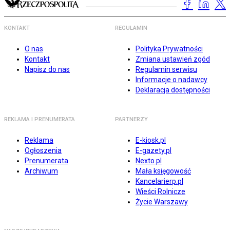
KONTAKT
REGULAMIN
O nas
Polityka Prywatności
Kontakt
Zmiana ustawień zgód
Napisz do nas
Regulamin serwisu
Informacje o nadawcy
Deklaracja dostępności
REKLAMA I PRENUMERATA
PARTNERZY
Reklama
E-kiosk.pl
Ogłoszenia
E-gazety.pl
Prenumerata
Nexto.pl
Archiwum
Mała księgowość
Kancelarierp.pl
Wieści Rolnicze
Życie Warszawy