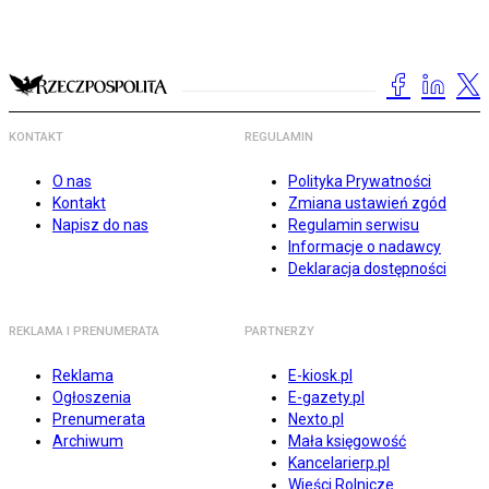
KONTAKT
REGULAMIN
O nas
Polityka Prywatności
Kontakt
Zmiana ustawień zgód
Napisz do nas
Regulamin serwisu
Informacje o nadawcy
Deklaracja dostępności
REKLAMA I PRENUMERATA
PARTNERZY
Reklama
E-kiosk.pl
Ogłoszenia
E-gazety.pl
Prenumerata
Nexto.pl
Archiwum
Mała księgowość
Kancelarierp.pl
Wieści Rolnicze