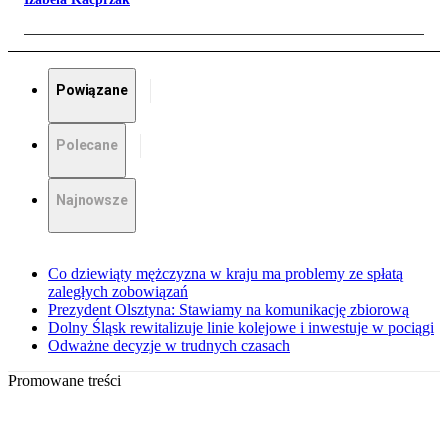
Powiązane
Polecane
Najnowsze
Co dziewiąty mężczyzna w kraju ma problemy ze spłatą
zaległych zobowiązań
Prezydent Olsztyna: Stawiamy na komunikację zbiorową
Dolny Śląsk rewitalizuje linie kolejowe i inwestuje w pociągi
Odważne decyzje w trudnych czasach
Promowane treści