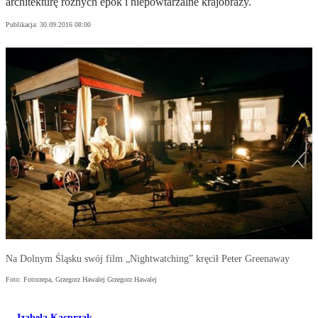
architekturę różnych epok i niepowtarzalne krajobrazy.
Publikacja:
30.09.2016 08:00
Na Dolnym Śląsku swój film „Nightwatching” kręcił Peter Greenaway
Foto: Fotorzepa, Grzegorz Hawalej Grzegorz Hawalej
Izabela Kacprzak