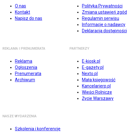
O nas
Polityka Prywatności
Kontakt
Zmiana ustawień zgód
Napisz do nas
Regulamin serwisu
Informacje o nadawcy
Deklaracja dostępności
REKLAMA I PRENUMERATA
PARTNERZY
Reklama
E-kiosk.pl
Ogłoszenia
E-gazety.pl
Prenumerata
Nexto.pl
Archiwum
Mała księgowość
Kancelarierp.pl
Wieści Rolnicze
Życie Warszawy
NASZE WYDARZENIA
Szkolenia i konferencje